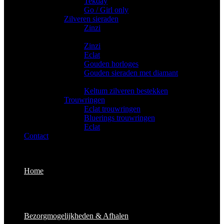
Tekday
Go / Girl only
Zilveren sieraden
Zinzi
Gouden sieraden
Zinzi
Eclat
Gouden horloges
Gouden sieraden met diamant
Bestekken
Keltum zilveren bestekken
Trouwringen
Eclat trouwringen
Bluerings trouwringen
Eclat
Contact
Home
Bezorgmogelijkheden & Afhalen