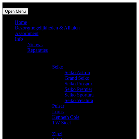
Open Menu
Home
Bezorgmogelijkheden & Afhalen
Assortiment
Info
Nieuws
Reparaties
Producten
Horloges
Seiko
Seiko Astron
Grand Seiko
Seiko Prospex
Seiko Premier
Seiko Sportura
Seiko Velatura
Pulsar
Lorus
Kenneth Cole
TW Steel
Trendy horloges
Zinzi