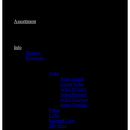
Assortiment
Info
Nieuws
Reparaties
Producten
Horloges
Seiko
Seiko Astron
Grand Seiko
Seiko Prospex
Seiko Premier
Seiko Sportura
Seiko Velatura
Pulsar
Lorus
Kenneth Cole
TW Steel