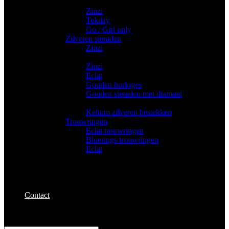
Trendy horloges
Zinzi
Tekday
Go / Girl only
Zilveren sieraden
Zinzi
Gouden sieraden
Zinzi
Eclat
Gouden horloges
Gouden sieraden met diamant
Bestekken
Keltum zilveren bestekken
Trouwringen
Eclat trouwringen
Bluerings trouwringen
Eclat
Contact