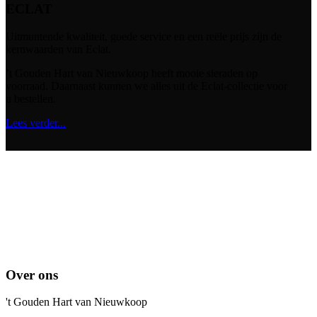
ECLAT
Uitmuntende kwaliteit, goede service en een reële prijs zijn de
kernwaarden van Eclat.
’t Gouden Hart van Nieuwkoop heeft mooie sieraden op
voorraad. Daarnaast kunnen we alles uit de Eclat-collectie voor
u bestellen.
Lees verder...
Over ons
't Gouden Hart van Nieuwkoop