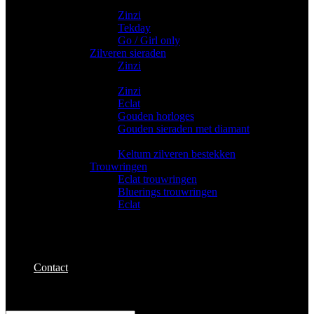
Trendy horloges
Zinzi
Tekday
Go / Girl only
Zilveren sieraden
Zinzi
Gouden sieraden
Zinzi
Eclat
Gouden horloges
Gouden sieraden met diamant
Bestekken
Keltum zilveren bestekken
Trouwringen
Eclat trouwringen
Bluerings trouwringen
Eclat
Contact