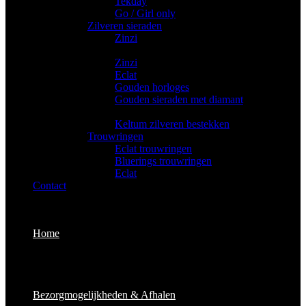
Tekday
Go / Girl only
Zilveren sieraden
Zinzi
Gouden sieraden
Zinzi
Eclat
Gouden horloges
Gouden sieraden met diamant
Bestekken
Keltum zilveren bestekken
Trouwringen
Eclat trouwringen
Bluerings trouwringen
Eclat
Contact
Home
Bezorgmogelijkheden & Afhalen