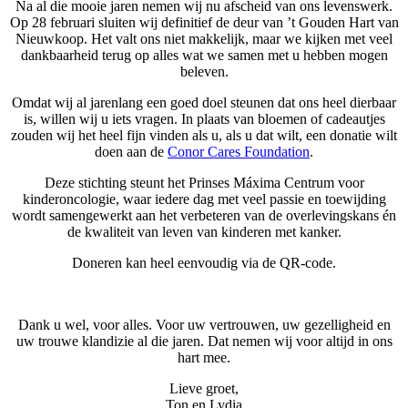
Na al die mooie jaren nemen wij nu afscheid van ons levenswerk.
Op 28 februari sluiten wij definitief de deur van ’t Gouden Hart van
Nieuwkoop. Het valt ons niet makkelijk, maar we kijken met veel
dankbaarheid terug op alles wat we samen met u hebben mogen
beleven.
Omdat wij al jarenlang een goed doel steunen dat ons heel dierbaar
is, willen wij u iets vragen. In plaats van bloemen of cadeautjes
zouden wij het heel fijn vinden als u, als u dat wilt, een donatie wilt
doen aan de
Conor Cares Foundation
.
Deze stichting steunt het Prinses Máxima Centrum voor
kinderoncologie, waar iedere dag met veel passie en toewijding
wordt samengewerkt aan het verbeteren van de overlevingskans én
de kwaliteit van leven van kinderen met kanker.
Doneren kan heel eenvoudig via de QR-code.
Dank u wel, voor alles. Voor uw vertrouwen, uw gezelligheid en
uw trouwe klandizie al die jaren. Dat nemen wij voor altijd in ons
hart mee.
Lieve groet,
Ton en Lydia