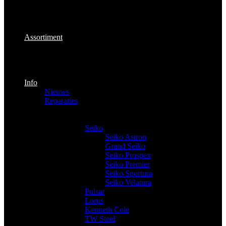
Assortiment
Info
Nieuws
Reparaties
Producten
Horloges
Seiko
Seiko Astron
Grand Seiko
Seiko Prospex
Seiko Premier
Seiko Sportura
Seiko Velatura
Pulsar
Lorus
Kenneth Cole
TW Steel