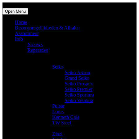
Open Menu
Home
Bezorgmogelijkheden & Afhalen
Assortiment
Info
Nieuws
Reparaties
Producten
Horloges
Seiko
Seiko Astron
Grand Seiko
Seiko Prospex
Seiko Premier
Seiko Sportura
Seiko Velatura
Pulsar
Lorus
Kenneth Cole
TW Steel
Trendy horloges
Zinzi