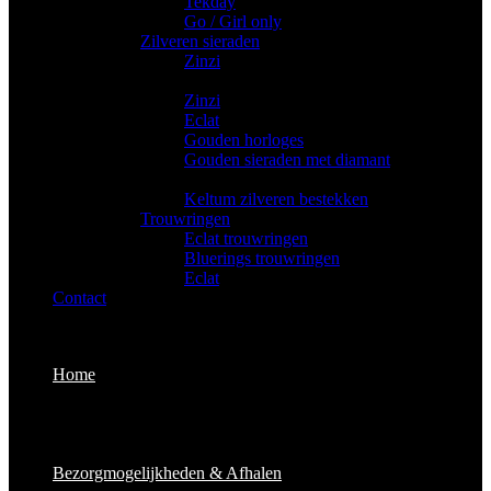
Tekday
Go / Girl only
Zilveren sieraden
Zinzi
Gouden sieraden
Zinzi
Eclat
Gouden horloges
Gouden sieraden met diamant
Bestekken
Keltum zilveren bestekken
Trouwringen
Eclat trouwringen
Bluerings trouwringen
Eclat
Contact
Home
Bezorgmogelijkheden & Afhalen