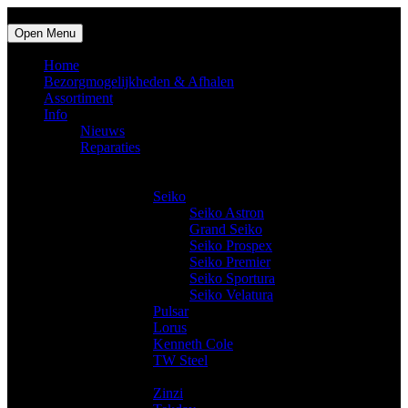
Open Menu
Home
Bezorgmogelijkheden & Afhalen
Assortiment
Info
Nieuws
Reparaties
Producten
Horloges
Seiko
Seiko Astron
Grand Seiko
Seiko Prospex
Seiko Premier
Seiko Sportura
Seiko Velatura
Pulsar
Lorus
Kenneth Cole
TW Steel
Trendy horloges
Zinzi