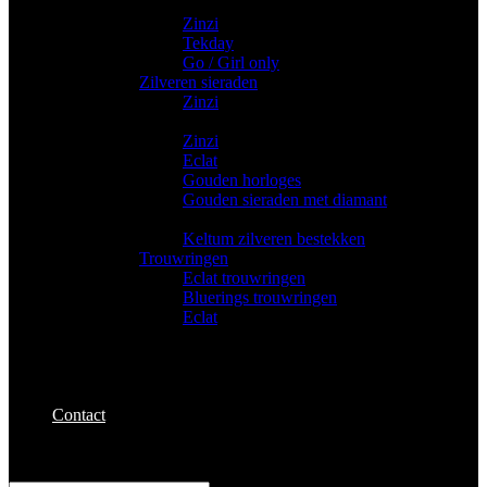
Trendy horloges
Zinzi
Tekday
Go / Girl only
Zilveren sieraden
Zinzi
Gouden sieraden
Zinzi
Eclat
Gouden horloges
Gouden sieraden met diamant
Bestekken
Keltum zilveren bestekken
Trouwringen
Eclat trouwringen
Bluerings trouwringen
Eclat
Contact