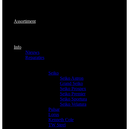
Assortiment
Info
Nieuws
Reparaties
Producten
Horloges
Seiko
Seiko Astron
Grand Seiko
Seiko Prospex
Seiko Premier
Seiko Sportura
Seiko Velatura
Pulsar
Lorus
Kenneth Cole
TW Steel