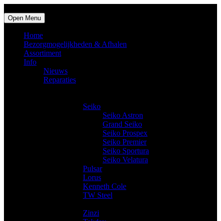
Open Menu
Home
Bezorgmogelijkheden & Afhalen
Assortiment
Info
Nieuws
Reparaties
Producten
Horloges
Seiko
Seiko Astron
Grand Seiko
Seiko Prospex
Seiko Premier
Seiko Sportura
Seiko Velatura
Pulsar
Lorus
Kenneth Cole
TW Steel
Trendy horloges
Zinzi