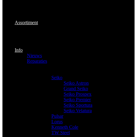
Assortiment
Info
Nieuws
Reparaties
Producten
Horloges
Seiko
Seiko Astron
Grand Seiko
Seiko Prospex
Seiko Premier
Seiko Sportura
Seiko Velatura
Pulsar
Lorus
Kenneth Cole
TW Steel