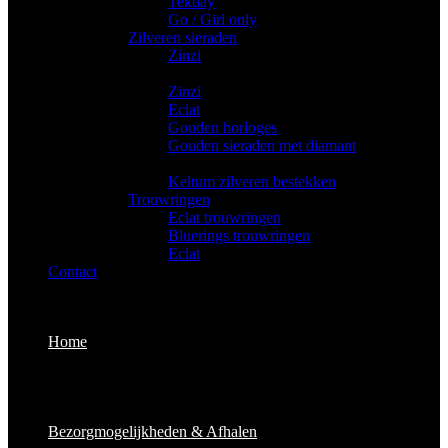
Tekday
Go / Girl only
Zilveren sieraden
Zinzi
Gouden sieraden
Zinzi
Eclat
Gouden horloges
Gouden sieraden met diamant
Bestekken
Keltum zilveren bestekken
Trouwringen
Eclat trouwringen
Bluerings trouwringen
Eclat
Contact
Home
Bezorgmogelijkheden & Afhalen