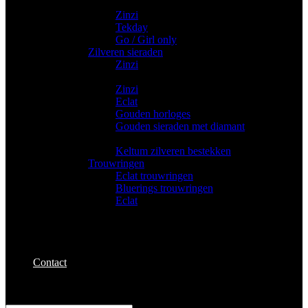
Trendy horloges
Zinzi
Tekday
Go / Girl only
Zilveren sieraden
Zinzi
Gouden sieraden
Zinzi
Eclat
Gouden horloges
Gouden sieraden met diamant
Bestekken
Keltum zilveren bestekken
Trouwringen
Eclat trouwringen
Bluerings trouwringen
Eclat
Contact